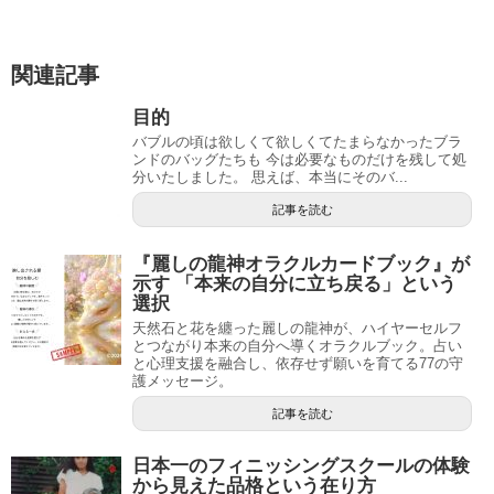
関連記事
目的
バブルの頃は欲しくて欲しくてたまらなかったブラ
ンドのバッグたちも 今は必要なものだけを残して処
分いたしました。 思えば、本当にそのバ...
記事を読む
『麗しの龍神オラクルカードブック』が
示す 「本来の自分に立ち戻る」という
選択
天然石と花を纏った麗しの龍神が、ハイヤーセルフ
とつながり本来の自分へ導くオラクルブック。占い
と心理支援を融合し、依存せず願いを育てる77の守
護メッセージ。
記事を読む
日本一のフィニッシングスクールの体験
から見えた品格という在り方