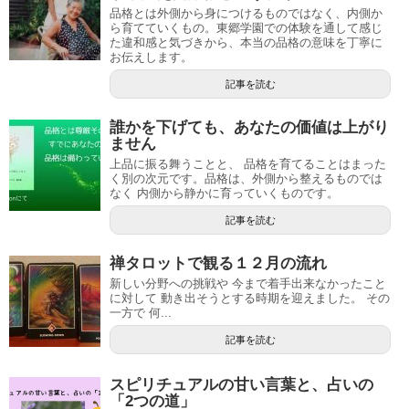
品格とは外側から身につけるものではなく、内側か
ら育てていくもの。東郷学園での体験を通して感じ
た違和感と気づきから、本当の品格の意味を丁寧に
お伝えします。
記事を読む
誰かを下げても、あなたの価値は上がり
ません
上品に振る舞うことと、 品格を育てることはまった
く別の次元です。品格は、外側から整えるものでは
なく 内側から静かに育っていくものです。
記事を読む
禅タロットで観る１２月の流れ
新しい分野への挑戦や 今まで着手出来なかったこと
に対して 動き出そうとする時期を迎えました。 その
一方で 何...
記事を読む
スピリチュアルの甘い言葉と、占いの
「2つの道」