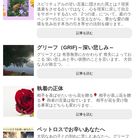
スピリチュアルの甘い言葉に隠された罠とは？現実
逃避をさせる占いではなく、心を現実に戻して自立
をサポートする占いの「2つの道」について。庭のラ
ベンダーのエピソードを交えながら、豊かな愛の循
環を生み出す本当の引き寄せの法則を綴ります。
記事を読む
グリーフ（GRIF)～深い悲しみ～
グリーフとは 有形無形にかかわらず 喪失によってお
こる 深い悲しみと辛い状態のことを言います。 大切
な人が旅立つ。 ...
記事を読む
執着の正体
相手を喜ばせたいから花を贈る
相手が喜ぶ花を贈
る
両者の言葉は似ています。 相手が花を受け取
る事実はどちらも変わりませ...
記事を読む
ペットロスでお辛いあなたへ
大切なあの子との別れに苦しむあなたへ。グリーフ