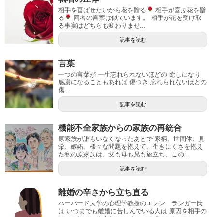
相手を喜ばせたいから花を贈る
相手が喜ぶ花を贈
る
両者の言葉は似ています。 相手が花を受け取
る事実はどちらも変わりませ...
記事を読む
言葉
一つの言葉が 一生忘れられないほどの 癒しになり
感謝になることもあれば 傷つき 忘れられないほどの
傷...
記事を読む
機能不全家族からの家族の再統合
原家族が誰もいなくなったあとで 家柄、世間体、見
栄、嫉妬、様々な問題を抱えて、生きにくさを抱え
た私の原家族は、父も母も兄も旅立ち、この...
記事を読む
離婚の辛さから立ち直る
ハーバード大学の心理学教授のエレン ランガー氏
は いつまでも離婚に苦しんでいる人は 原因を相手の