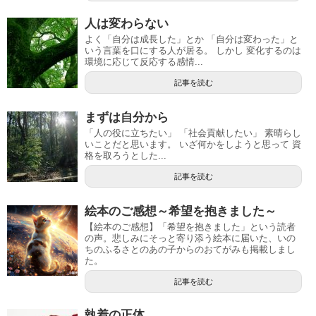
人は変わらない
よく「自分は成長した」とか 「自分は変わった」と
いう言葉を口にする人が居る。 しかし 変化するのは
環境に応じて反応する感情...
記事を読む
まずは自分から
「人の役に立ちたい」 「社会貢献したい」 素晴らし
いことだと思います。 いざ何かをしようと思って 資
格を取ろうとした...
記事を読む
絵本のご感想～希望を抱きました～
【絵本のご感想】「希望を抱きました」という読者
の声。悲しみにそっと寄り添う絵本に届いた、いの
ちのふるさとのあの子からのおてがみも掲載しまし
た。
記事を読む
執着の正体