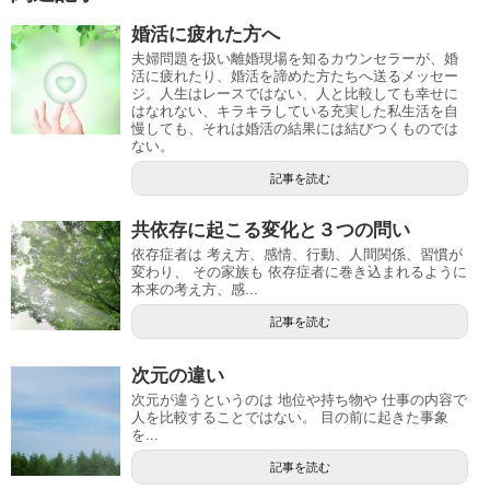
婚活に疲れた方へ
夫婦問題を扱い離婚現場を知るカウンセラーが、婚
活に疲れたり、婚活を諦めた方たちへ送るメッセー
ジ。人生はレースではない、人と比較しても幸せに
はなれない、キラキラしている充実した私生活を自
慢しても、それは婚活の結果には結びつくものでは
ない。
記事を読む
共依存に起こる変化と３つの問い
依存症者は 考え方、感情、行動、人間関係、習慣が
変わり、 その家族も 依存症者に巻き込まれるように
本来の考え方、感...
記事を読む
次元の違い
次元が違うというのは 地位や持ち物や 仕事の内容で
人を比較することではない。 目の前に起きた事象
を...
記事を読む