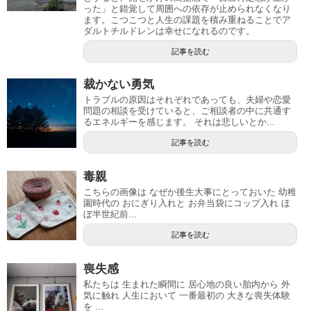
った」と錯覚して周囲への依存が止められなくなり
ます。こつこつと人生の課題を積み重ねることでア
ダルトチルドレンは幸せになれるのです。
記事を読む
裁かない勇気
トラブルの原因はそれぞれであっても、夫婦や恋愛
問題の相談を受けていると、ご相談者の中に共通す
るエネルギーを感じます。 それは悲しいとか...
記事を読む
毒親
こちらの画像は なぜか後生大事にとっておいた 幼稚
園時代の おにぎり入れと お弁当袋にコップ入れ ほ
ぼ半世紀前...
記事を読む
喪失感
私たちは 生まれた瞬間に 居心地の良い胎内から 外
気に触れ 人生において 一番最初の 大きな喪失体験
を ...