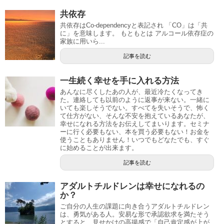
共依存
共依存はCo-dependencyと表記され 「CO」は「共
に」を意味します。 もともとは アルコール依存症の
家族に用いら...
記事を読む
一生続く幸せを手に入れる方法
あんなに尽くしたあの人が、最近冷たくなってき
た。連絡しても以前のように返事が来ない。一緒に
いても楽しそうでない。すべてを失いそうで、怖く
て仕方がない、そんな不安を抱えているあなたが、
幸せになれる方法をお伝えしてまいります。セミナ
ーに行く必要もない、本を買う必要もない！お金を
使うこともありません！いつでもどなたでも、すぐ
に始めることが出来ます。
記事を読む
アダルトチルドレンは幸せになれるの
か？
ご自分の人生の課題に向き合うアダルトチルドレン
は、勇気がある人。安易な形で承認欲求を満たそう
とすると、見せかけの高揚感で「自己肯定感が上が