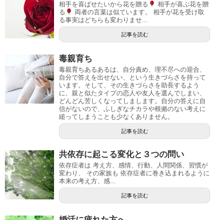
相手を喜ばせたいから花を贈る
相手が喜ぶ花を贈
る
両者の言葉は似ています。 相手が花を受け取
る事実はどちらも変わりませ...
記事を読む
毒親育ち
毒親育ちあるあるは、自分責め、理不尽への迎合、
自分で答えを出せない、という生きづらさを持って
います。そして、その生きづらさを助長するよう
に、親と似たタイプの恋人や友人を選んでしまい、
どんどん苦しくなってしまします。自分の答えに自
信がないので、ふしぎなチカラや根拠のない考えに
縋ってしまうことも少なくありません。
記事を読む
共依存に起こる変化と３つの問い
依存症者は 考え方、感情、行動、人間関係、習慣が
変わり、 その家族も 依存症者に巻き込まれるように
本来の考え方、感...
記事を読む
婚活に疲れた方へ