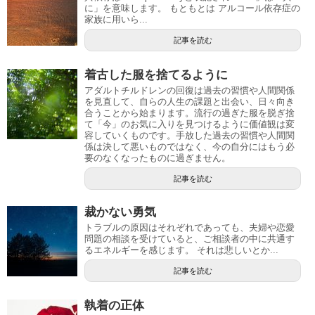
に」を意味します。 もともとは アルコール依存症の
家族に用いら...
記事を読む
着古した服を捨てるように
アダルトチルドレンの回復は過去の習慣や人間関係
を見直して、自らの人生の課題と出会い、日々向き
合うことから始まります。流行の過ぎた服を脱ぎ捨
て「今」のお気に入りを見つけるように価値観は変
容していくものです。手放した過去の習慣や人間関
係は決して悪いものではなく、今の自分にはもう必
要のなくなったものに過ぎません。
記事を読む
裁かない勇気
トラブルの原因はそれぞれであっても、夫婦や恋愛
問題の相談を受けていると、ご相談者の中に共通す
るエネルギーを感じます。 それは悲しいとか...
記事を読む
執着の正体