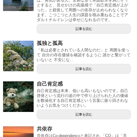
は、勇気がある人。安易な形で承認欲求を満たそう
とすると、見せかけの高揚感で「自己肯定感が上が
った」と錯覚して周囲への依存が止められなくなり
ます。こつこつと人生の課題を積み重ねることでア
ダルトチルドレンは幸せになれるのです。
記事を読む
孤独と孤高
「私は必要とされている人間なのだ」と 周囲を使っ
て 自分の存在価値を確認するように 誰かと繋がって
いないと 不安にな...
記事を読む
自己肯定感
自己肯定感は本来、低いも高いもないのです。自己
啓発という流行の波の中で作り上げられた人の価値
を数値化する自己肯定感という言葉に振り回されな
いようお気をつけください。
記事を読む
共依存
共依存はCo-dependencyと表記され 「CO」は「共