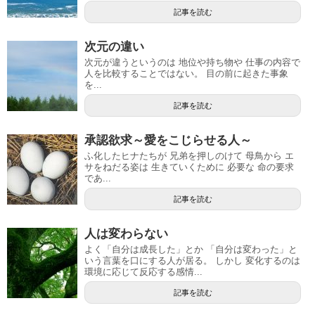
記事を読む
次元の違い
次元が違うというのは 地位や持ち物や 仕事の内容で
人を比較することではない。 目の前に起きた事象
を...
記事を読む
承認欲求～愛をこじらせる人～
ふ化したヒナたちが 兄弟を押しのけて 母鳥から エ
サをねだる姿は 生きていくために 必要な 命の要求
であ...
記事を読む
人は変わらない
よく「自分は成長した」とか 「自分は変わった」と
いう言葉を口にする人が居る。 しかし 変化するのは
環境に応じて反応する感情...
記事を読む