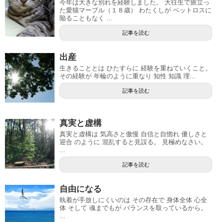
今年は大きな別れを経験しました。 大往生で旅立っ
た愛猫マーブル（１８歳） わたくしが ペットロスに
陥ることもなく ...
記事を読む
出産
生きることとは ひたすらに 経験を重ねていくこと。
その経験が 年輪のように重なり 知性 知識 理...
記事を読む
真実と虚構
真実と虚構は 気高さと傲慢 自信と自惚れ 優しさと
迎合 のように 混乱すると見誤る。 見極めなさい。
...
記事を読む
自由になる
執着が手放しにくいのは その存在で 身体全体 心全
体 そして 魂までもが バランスを取っているから。
...