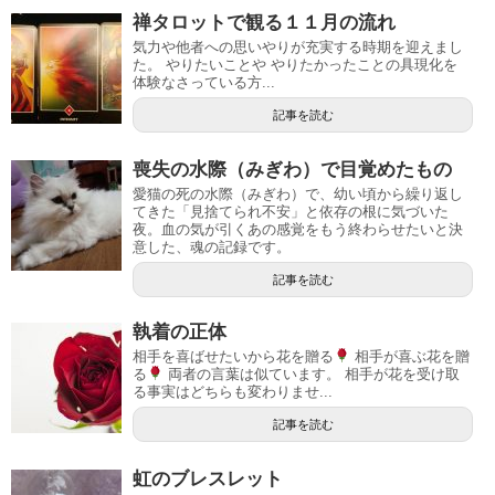
禅タロットで観る１１月の流れ
気力や他者への思いやりが充実する時期を迎えまし
た。 やりたいことや やりたかったことの具現化を
体験なさっている方...
記事を読む
喪失の水際（みぎわ）で目覚めたもの
愛猫の死の水際（みぎわ）で、幼い頃から繰り返し
てきた「見捨てられ不安」と依存の根に気づいた
夜。血の気が引くあの感覚をもう終わらせたいと決
意した、魂の記録です。
記事を読む
執着の正体
相手を喜ばせたいから花を贈る
相手が喜ぶ花を贈
る
両者の言葉は似ています。 相手が花を受け取
る事実はどちらも変わりませ...
記事を読む
虹のブレスレット