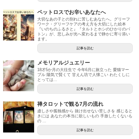
ペットロスでお辛いあなたへ
大切なあの子との別れに苦しむあなたへ。グリーフ
ワーク・グリーフケアの考え方を大切にした絵本
『いのちのふるさと』『タルトとホシのひかりのバ
トン』が、悲しみが光へ変わるまで静かに寄り添い
ます。
記事を読む
メモリアルジュエリー
18才5か月の大往生で 今年6月に旅立った 愛猫マー
ブル 陽気で賢くて 甘えん坊で人懐こい わたくしに
とっては...
記事を読む
禅タロットで観る7月の流れ
虚しさや孤独感から 抜け出せない苦しさを 感じると
きには あなたの本当に欲しいもの 手放したくないも
の ...
記事を読む