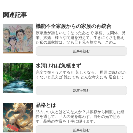
関連記事
機能不全家族からの家族の再統合
原家族が誰もいなくなったあとで 家柄、世間体、見
栄、嫉妬、様々な問題を抱えて、生きにくさを抱え
た私の原家族は、父も母も兄も旅立ち、この...
記事を読む
水清ければ魚棲まず
完全で在ろうとすると 苦しくなる。 周囲に嫌われた
くないと思えば 誰にでも どんな考えにも 迎合して
...
記事を読む
品格とは
品のいい人とはどんな人か？共依存から回復した経
験を通して、「人の光を奪わず、自分の光で照ら
す」品格の本質を丁寧に綴ります。
記事を読む