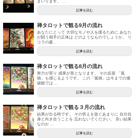
まいります。 ...
記事を読む
禅タロットで観る9月の流れ
あなたにとって 大切なモノや人を護るために あなた
が闘う相手の正体は どのようなものでしょうか。 リ
コラの森...
記事を読む
禅タロットで観る8月の流れ
努力が実り 成果が形となります。 その反面 「孤
独」も感じるようです。 この「孤独」は今までの価
値観では ...
記事を読む
禅タロットで観る３月の流れ
結果が出る時です。 その答えを急ぐあまりに 自分自
身と向き合うことを 忘れないでください。 良い結果
なのか ...
記事を読む