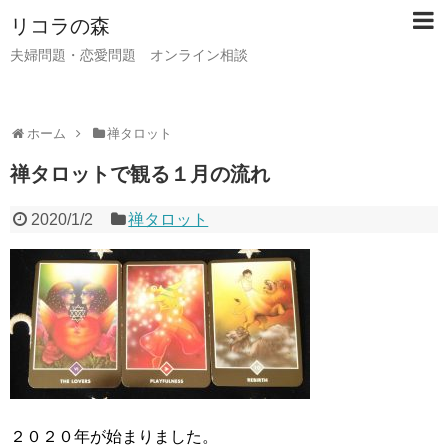
リコラの森
夫婦問題・恋愛問題 オンライン相談
ホーム
禅タロット
禅タロットで観る１月の流れ
2020/1/2
禅タロット
２０２０年が始まりました。