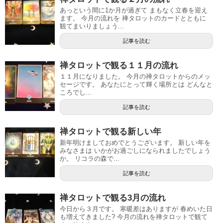
あっという間に1か月が過ぎて まもなく立春を迎え
ます。 今月の流れを 禅タロットのカードとともに
観てまいりましょう...
記事を読む
禅タロットで観る１１月の流れ
１１月になりました。 今月の禅タロットからのメッ
セージです。 あなたにとって輝く場所とは どんなと
ころでし...
記事を読む
禅タロットで観る新しい年
新年明けましておめでとうございます。 新しい年を
みなさまは いかがお過ごしになられましたでしょう
か。 リコラの森で...
記事を読む
禅タロットで観る3月の流れ
今日から３月です。 寒暖差はありますが 春めいた日
も増えてきました? 今月の流れを禅タロットで観て