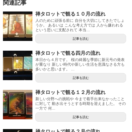
関連記事
禅タロットで観る１０月の流れ
人のために頑張る前に 自分を大切にしてきたでしょ
うか。 あるいは こんな考え方では 人から嫌われる
という思いに支配されて 本当...
記事を読む
禅タロットで観る四月の流れ
本日から４月です。 桜の綺麗な季節に新元号の発表
が重なり 新しい時代や新しい生活を意識なさる方も
多いかと思います。 ...
記事を読む
禅タロットで観る１２月の流れ
新しい分野への挑戦や 今まで着手出来なかったこと
に対して 動き出そうとする時期を迎えました。 その
一方で 何...
記事を読む
禅タロットで観る２月の流れ